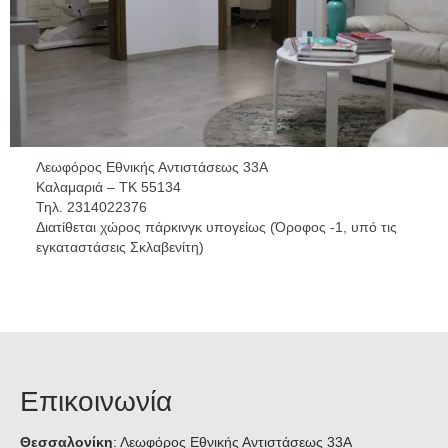
Μεσοθεραπεία
PRP
Fractional CO2 laser (Κλασματικής
εκπομπής Laser διοξειδίου του άνθρακα)
Λεωφόρος Εθνικής Αντιστάσεως 33Α
Εφαρμογή υαλουρονικού οξέος
Καλαμαριά – ΤΚ 55134
Τηλ. 2314022376
Εφαρμογή Βοτουλινικής Τοξίνης
Διατίθεται χώρος πάρκινγκ υπογείως (Όροφος -1, υπό τις
(Botox)
εγκαταστάσεις Σκλαβενίτη)
Θεραπεία Υπεριδρωσίας
Ελάχιστα επεμβατικές
Λιπομεταφορά
Επικοινωνία
Νήματα
Θεσσαλονίκη
: Λεωφόρος Εθνικής Αντιστάσεως 33Α