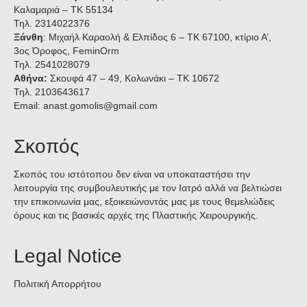
ΑΙΣΘΗΤΙΚΕΣ ΧΕΙΡΟΥΡΓΙΚΕΣ ΕΠΕΜΒΑΣΕΙΣ
Καλαμαριά – ΤΚ 55134
Τηλ. 2314022376
Μαστός
Ξάνθη
: Μιχαήλ Καραολή & Ελπίδος 6 – ΤΚ 67100, κτίριο Α’,
3ος Όροφος, FeminOrm
Μαστοπηξία (Ανόρθωση)
Τηλ. 2541028079
Αθήνα:
Σκουφά 47 – 49, Κολωνάκι – TK 10672
Μειωτική μαστών
Τηλ. 2103643617
Email:
anast.gomolis@gmail.com
Αυξητική μαστών
Αυξητική – μαστοπηξία
Σκοπός
Σωληνωτοί μαστοί
Σκοπός του ιστότοπου δεν είναι να υποκαταστήσει την
λειτουργία της συμβουλευτικής με τον Ιατρό αλλά να βελτιώσει
Γιγαντομαστία
την επικοινωνία μας, εξοικειώνοντάς μας με τους θεμελιώδεις
όρους και τις βασικές αρχές της Πλαστικής Χειρουργικής.
Δυσμορφίες θηλής
Legal Notice
Ανισομαστία
Υπερτροφία μαζικού αδένα του
Πολιτική Απορρήτου
άρρενος